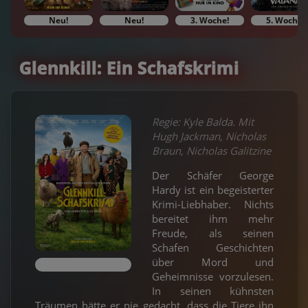
Neu!
Neu!
3. Woche!
5. Woche!
Glennkill: Ein Schafskrimi
Regie: Kyle Balda. Mit
Hugh Jackman, Nicholas
Braun, Nicholas Galitzine
Der Schäfer George
Hardy ist ein begeisterter
Krimi-Liebhaber. Nichts
bereitet ihm mehr
Freude, als seinen
Schafen Geschichten
über Mord und
Geheimnisse vorzulesen.
In seinen kühnsten
Träumen hätte er nie gedacht, dass die Tiere ihn