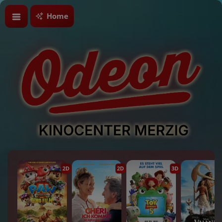
Home
2D
2D
3D