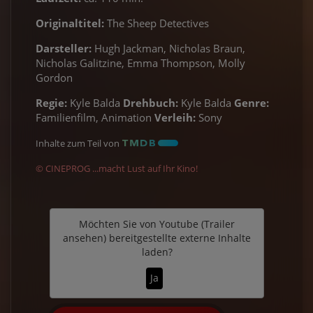
Originaltitel:
The Sheep Detectives
Darsteller:
Hugh Jackman, Nicholas Braun,
Nicholas Galitzine, Emma Thompson, Molly
Gordon
Regie:
Kyle Balda
Drehbuch:
Kyle Balda
Genre:
Familienfilm, Animation
Verleih:
Sony
Inhalte zum Teil von
© CINEPROG ...macht Lust auf Ihr Kino!
Möchten Sie von
Youtube (Trailer
ansehen)
bereitgestellte externe Inhalte
laden?
Ja